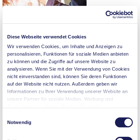
2018
KNF DAC
Diese Webseite verwendet Cookies
In Hamburg öffnet das Digital Acceleration Center (DAC) seine
Wir verwenden Cookies, um Inhalte und Anzeigen zu
Türen. Es ist Treiber und Innovationsmotor aller digitalen Projekte
von KNF. Dabei liegt der Fokus insbesondere auf dem digitalen
personalisieren, Funktionen für soziale Medien anbieten
Wandel innerhalb der KNF Gruppe.
zu können und die Zugriffe auf unsere Website zu
analysieren. Wenn Sie mit der Verwendung von Cookies
nicht einverstanden sind, können Sie deren Funktionen
auf der Website nicht nutzen. Außerdem geben wir
Informationen zu Ihrer Verwendung unserer Website an
unsere Partner für soziale Medien, Werbung und
Analysen weiter. Unsere Partner führen diese
Informationen möglicherweise mit weiteren Daten
Einwilligungsauswahl
zusammen, die Sie ihnen bereitgestellt haben oder die
Notwendig
sie im Rahmen Ihrer Nutzung der Dienste gesammelt
haben. Sie können Ihre Einwilligung jederzeit widerrufen,