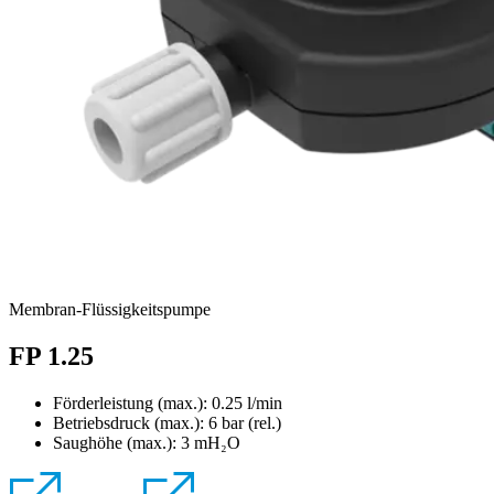
Membran-Flüssigkeitspumpe
FP 1.25
Förderleistung (max.): 0.25 l/min
Betriebsdruck (max.):
6
bar (rel.)
Saughöhe (max.):
3
mH₂O