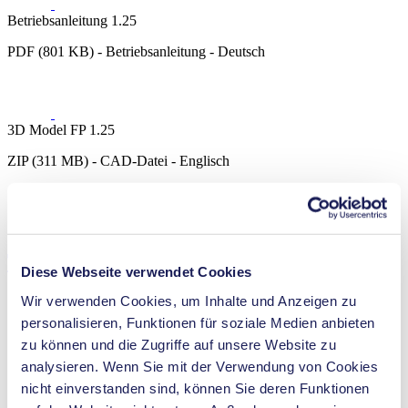
Betriebsanleitung 1.25
PDF (801 KB) - Betriebsanleitung - Deutsch
3D Model FP 1.25
ZIP (311 MB) - CAD-Datei - Englisch
Technische Details
Diese Webseite verwendet Cookies
Wir verwenden Cookies, um Inhalte und Anzeigen zu
personalisieren, Funktionen für soziale Medien anbieten
zu können und die Zugriffe auf unsere Website zu
Förderleistung (max.)
0.25 l/min
analysieren. Wenn Sie mit der Verwendung von Cookies
Betriebsdruck (max.)
6
bar (rel.)
nicht einverstanden sind, können Sie deren Funktionen
Saughöhe (max.)
3
mH₂O