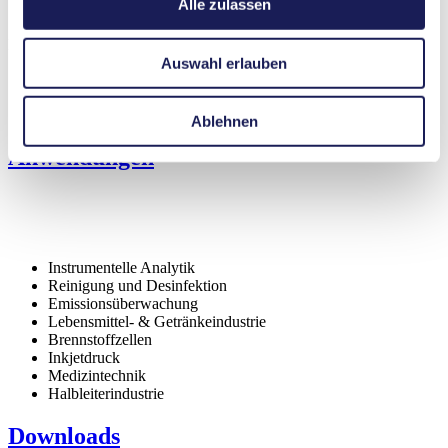
Alle zulassen
Regelbare Leistung
Eigenschaften
Auswahl erlauben
Hohe IP-Schutzart (>44)
Geringe Pulsation
NSF-zertifiziert
Ablehnen
Anwendungen
Instrumentelle Analytik
Reinigung und Desinfektion
Emissionsüberwachung
Lebensmittel- & Getränkeindustrie
Brennstoffzellen
Inkjetdruck
Medizintechnik
Halbleiterindustrie
Downloads