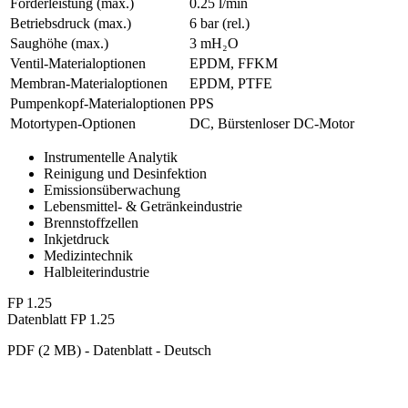
Förderleistung (max.)
0.25 l/min
Betriebsdruck (max.)
6
bar (rel.)
Saughöhe (max.)
3
mH₂O
Ventil-Materialoptionen
EPDM, FFKM
Membran-Materialoptionen
EPDM, PTFE
Pumpenkopf‑Materialoptionen
PPS
Motortypen-Optionen
DC, Bürstenloser DC-Motor
Instrumentelle Analytik
Reinigung und Desinfektion
Emissionsüberwachung
Lebensmittel- & Getränkeindustrie
Brennstoffzellen
Inkjetdruck
Medizintechnik
Halbleiterindustrie
FP 1.25
Datenblatt FP 1.25
PDF (2 MB) - Datenblatt - Deutsch