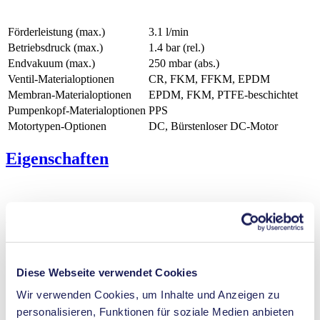
Förderleistung (max.)
3.1 l/min
Betriebsdruck (max.)
1.4
bar (rel.)
Endvakuum (max.)
250
mbar (abs.)
Ventil-Materialoptionen
CR, FKM, FFKM, EPDM
Membran-Materialoptionen
EPDM, FKM, PTFE-beschichtet
Pumpenkopf‑Materialoptionen
PPS
Motortypen-Optionen
DC, Bürstenloser DC-Motor
Eigenschaften
Vorteile
Außergewöhnliche Zuverlässigkeit
Gutes Leistungs- zu Größenverhältnis
Diese Webseite verwendet Cookies
Ruhiger und schwingungsarmer Lauf
Kontaminationsfreie Förderung
Wir verwenden Cookies, um Inhalte und Anzeigen zu
Wartungsfrei
personalisieren, Funktionen für soziale Medien anbieten
Selbstansaugend