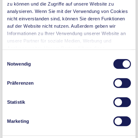
Trockenlaufsicher
zu können und die Zugriffe auf unsere Website zu
Digital parametrierbarer Motor
analysieren. Wenn Sie mit der Verwendung von Cookies
Im ausgeschalteten Zustand (Off-Modus) strömungsdicht
nicht einverstanden sind, können Sie deren Funktionen
(NC-Ventil)
Selbstansaugend
auf der Website nicht nutzen. Außerdem geben wir
Geringe Pulsation
Informationen zu Ihrer Verwendung unserer Website an
unsere Partner für soziale Medien, Werbung und
Eigenschaften
Analysen weiter. Unsere Partner führen diese
Membranpumpe
Informationen möglicherweise mit weiteren Daten
Einwilligungsauswahl
zusammen, die Sie ihnen bereitgestellt haben oder die
Anwendungen
Notwendig
sie im Rahmen Ihrer Nutzung der Dienste gesammelt
haben. Sie können Ihre Einwilligung jederzeit widerrufen,
Präferenzen
indem Sie auf „Cookies“ am Ende der Website klicken
und das Häkchen entfernen.
Brennstoffzellen
Nähere Informationen zu den verwendeten Cookies,
Statistik
Inkjetdruck
deren Zweck, Rechtsgrundlage und Speicherdauer finden
Medizintechnik
Sie in unserer
Datenschutzerklärung
.
Instrumentelle Analytik
Marketing
Laborgeräte
Landwirtschaft
Automobilindustrie
Klimatechnologie