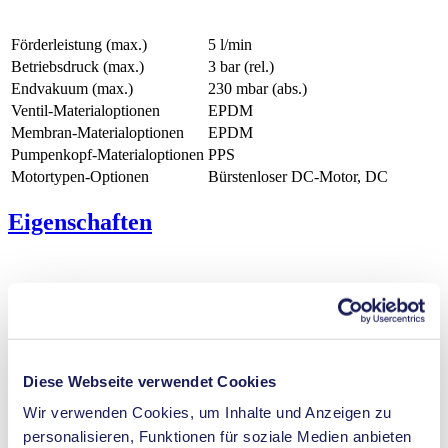
Förderleistung (max.)
5 l/min
Betriebsdruck (max.)
3
bar (rel.)
Endvakuum (max.)
230
mbar (abs.)
Ventil-Materialoptionen
EPDM
Membran-Materialoptionen
EPDM
Pumpenkopf‑Materialoptionen
PPS
Motortypen-Optionen
Bürstenloser DC-Motor, DC
Eigenschaften
Vorteile
FDA-zertifizierte Materialien verfügbar
Außergewöhnliche Zuverlässigkeit
Diese Webseite verwendet Cookies
Gutes Leistungs- zu Größenverhältnis
Ruhiger und schwingungsarmer Lauf
Wir verwenden Cookies, um Inhalte und Anzeigen zu
Kontaminationsfreie Förderung
personalisieren, Funktionen für soziale Medien anbieten
Wartungsfrei