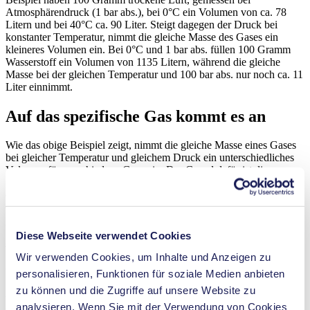
Atmosphärendruck (1 bar abs.), bei 0°C ein Volumen von ca. 78
Litern und bei 40°C ca. 90 Liter. Steigt dagegen der Druck bei
konstanter Temperatur, nimmt die gleiche Masse des Gases ein
kleineres Volumen ein. Bei 0°C und 1 bar abs. füllen 100 Gramm
Wasserstoff ein Volumen von 1135 Litern, während die gleiche
Masse bei der gleichen Temperatur und 100 bar abs. nur noch ca. 11
Liter einnimmt.
Auf das spezifische Gas kommt es an
Wie das obige Beispiel zeigt, nimmt die gleiche Masse eines Gases
bei gleicher Temperatur und gleichem Druck ein unterschiedliches
Volumen für verschiedene Gase ein. Der Grund dafür ist die
unterschiedliche spezifische Gaskonstante R, die von Gas zu Gas
erheblich variieren kann. Für trockene Luft ist die spezifische
=
287
/
(
)
Gaskonstante
und für Wasserstoff ist sie
R
L
u
f
t
=
287
J
/
(
k
g
K
)
R
J
k
g
K
L
u
f
t
=
4157
/
(
)
.
R
H
2
=
4157
J
/
(
k
g
K
)
R
J
k
g
K
H
2
Diese Webseite verwendet Cookies
Volumenstrom und Massenstrom: ein
Wir verwenden Cookies, um Inhalte und Anzeigen zu
theoretischer Unterschied …
personalisieren, Funktionen für soziale Medien anbieten
zu können und die Zugriffe auf unsere Website zu
Wenn man sich dieses besondere Verhalten von Gasen vor Augen
analysieren. Wenn Sie mit der Verwendung von Cookies