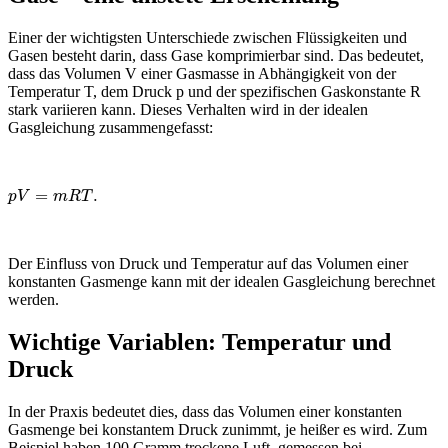
Einer der wichtigsten Unterschiede zwischen Flüssigkeiten und
Gasen besteht darin, dass Gase komprimierbar sind. Das bedeutet,
dass das Volumen V einer Gasmasse in Abhängigkeit von der
Temperatur T, dem Druck p und der spezifischen Gaskonstante R
stark variieren kann. Dieses Verhalten wird in der idealen
Gasgleichung zusammengefasst:
=
.
p
V
=
m
R
T
.
p
V
m
R
T
Der Einfluss von Druck und Temperatur auf das Volumen einer
konstanten Gasmenge kann mit der idealen Gasgleichung berechnet
werden.
Wichtige Variablen: Temperatur und
Druck
In der Praxis bedeutet dies, dass das Volumen einer konstanten
Gasmenge bei konstantem Druck zunimmt, je heißer es wird. Zum
Beispiel haben 100 Gramm trockene Luft, gemessen bei