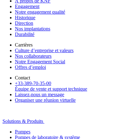
À propos de KNF
Engagement
Notre engagement qualité
Historique
Direction
Nos implantations
Durabilité
Carrières
Culture d’entreprise et valeurs
Nos collaborateurs
Notre Engagement Social
Offres d’emploi
Contact
+33-389-70-35-00
Équipe de vente et support technique
Laissez-nous un message
Organiser une réunion virtuelle
Solutions & Produits
Pompes
Pompes de laboratoire & système