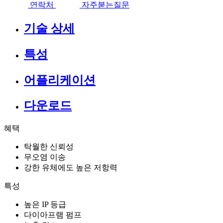
연락처
자주붇는질문
기술 상세
특성
어플리케이션
다운로드
혜택
탁월한 신뢰성
무오염 이송
강한 유체에도 높은 저항력
특성
높은 IP 등급
다이아프램 펌프