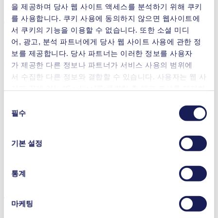
을 제공하며 당사 웹 사이트 액세스를 분석하기 위해 쿠키
특성
를 사용합니다. 쿠키 사용에 동의하지 않으면 웹사이트에
서 쿠키의 기능을 이용할 수 없습니다. 또한 소셜 미디
어, 광고, 분석 파트너에게 당사 웹 사이트 사용에 관한 정
보를 제공합니다. 당사 파트너는 이러한 정보를 사용자
혜택
가 제공한 다른 정보나 파트너가 서비스 사용의 범위에
서 수집한 다른 정보와 결합할 수 있습니다. 사용자는 웹 사
탁월한 신뢰성
이트 끝에 있는 “Cookies”를 클릭한 후 체크 표시를 제거하
무오염 이송
여 언제든지 동의를 철회할 수 있습니다.
강한 유체에도 높은 저항력
동
사용 중인 쿠키와 그 목적, 법적 토대, 저장 기간 등에 관
필수
의
특성
한 자세한 정보는 당사의
개인정보 취급 방침]을 참조하십
선
시오.
택
높은 IP 등급
기본 설정
다이아프램 펌프
누출 감소
방폭
통계
어플리케이션
마케팅