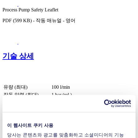
Process Pump Safety Leaflet
PDF (599 KB) - 작동 매뉴얼 - 영어
기술 상세
유량 (최대)
100 l/min
작동 압력 (최대)
1
bar (rel.)
최대 진공값 (최대)
30
mbar (abs.)
밸브 재료 옵션
스테인레스 스틸
다이아프램 재료 옵션
PTFE 코팅
이 웹사이트 쿠키 사용
펌프 헤드 재료 옵션
스테인레스 스틸
모터 유형 옵션
AC
당사는 콘텐츠와 광고를 맞춤화하고 소셜미디어의 기능