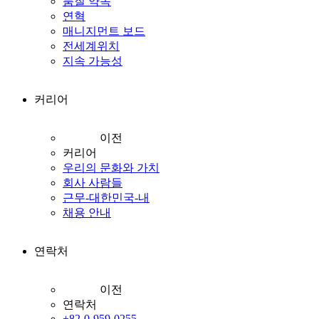
품질 약속
연혁
매니지먼트 보드
전세계위치
지속 가능성
커리어
이전
커리어
우리의 문화와 가치
회사 사람들
근무-대한민국-내
채용 안내
연락처
이전
연락처
+82-0-959-0255