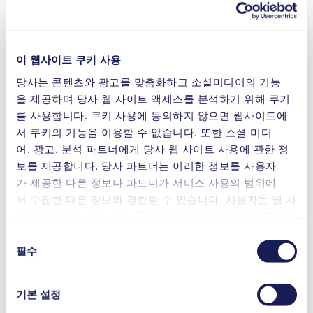
특히 한국에서 연료전지 시장의 일원이 되어 기쁘게 생각합니
다.
시장에 큰 영향을 미치는 규칙과 규정이
이 웹사이트 쿠키 사용
있나요?
당사는 콘텐츠와 광고를 맞춤화하고 소셜미디어의 기능
을 제공하며 당사 웹 사이트 액세스를 분석하기 위해 쿠키
고정식 연료전지 시스템에서 가장 중요한 두 가지 규정은
를 사용합니다. 쿠키 사용에 동의하지 않으면 웹사이트에
KGS: AH371과 KS: C8569입니다. 이들은 기본적인 안전 표준
서 쿠키의 기능을 이용할 수 없습니다. 또한 소셜 미디
을 규정하고 있습니다. 이러한 표준을 충족하려면 연료전지는
어, 광고, 분석 파트너에게 당사 웹 사이트 사용에 관한 정
개별 구성품과 시스템 전체의 기능 테스트를 포함한 정기 검사
보를 제공합니다. 당사 파트너는 이러한 정보를 사용자
를 통과해야 합니다. 이 검사는 안전에 중점을 두고 적절한 환
가 제공한 다른 정보나 파트너가 서비스 사용의 범위에
기, 비상 차단 기능, 누출 여부 등을 중점적으로 테스트합니다.
서 수집한 다른 정보와 결합할 수 있습니다. 사용자는 웹 사
연료전지 시스템은 최소한 KGS: AH371을 충족해야 시장에 출
시할 수 있습니다. KS: C8569 인증을 획득하면 시스템에 한국
이트 끝에 있는 “Cookies”를 클릭한 후 체크 표시를 제거하
정부의 공식 승인 인증 마크를 붙일 수 있습니다.
여 언제든지 동의를 철회할 수 있습니다.
동
사용 중인 쿠키와 그 목적, 법적 토대, 저장 기간 등에 관
필수
의
한 자세한 정보는 당사의
개인정보 취급 방침]을 참조하십
선
연료전지 시스템에 대한 필요성을 높이는 규제도 있습니다.
시오.
택
2
기본 설정
가장 큰 인증 중 하나는 제로 에너지 빌딩 인증입니다. 500m
2
이상의 신축 공공 건물과 1,000m
이상의 개인 건물은 에너지