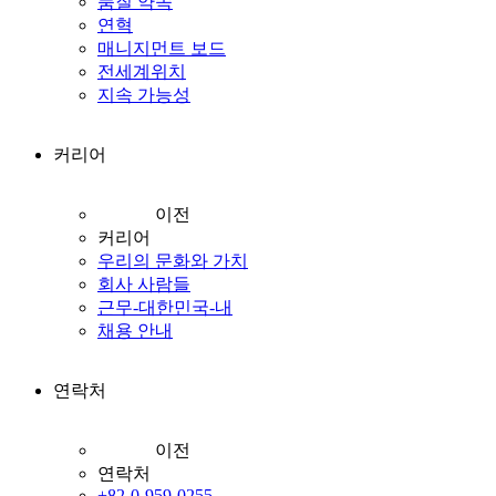
품질 약속
연혁
매니지먼트 보드
전세계위치
지속 가능성
커리어
이전
커리어
우리의 문화와 가치
회사 사람들
근무-대한민국-내
채용 안내
연락처
이전
연락처
+82-0-959-0255