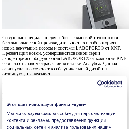
Созданные специально для работы с высокой точностью и
бескомпромиссной производительностью в лабораториях:
новые вакуумные насосы и системы LABOPORT® от KNF.
Презентация новой, усовершенствованной серии
лабораторного оборудования LABOPORT® от компании KNF
совпала с началом отраслевой выставки Analytica. Данная
серия успешно сочетает в себе уникальный дизайн и
отличную управляемость.
Состоявшаяся в Мюнхене выставка Analytica была полностью
посвящена инновационным лабораторным продуктам,
технологическим процессам и решениям, которые будоражат
воображение. То же самое с уверенностью говорят и о новой
Этот сайт использует файлы «куки»
серии продуктов LABOPORT® все, кто уже работает с ней.
«В ходе разработки мы полностью сфокусировались на
Мы используем файлы сookie для персонализации
потребностях пользователей», говорит Корне Валкенбург,
научный руководитель подразделения лабораторного
контента и рекламы, предоставления функций
оборудования KNF. «Мы всегда стремимся к тому, чтобы
социальных сетей и анализа пользования нашим