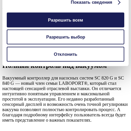
воздействию, безмасляный мембранный вакуумный насос. А
Показать сведения
дополнительное оснащение позволяет превратить базовый
насос в систему, обеспечивающую еще более высокий уровень
безопасности для экологии. Благодаря новому
Разрешить всем
усовершенствованному дизайну системных компонентов,
таких как сепаратор, высокопроизводительный конденсатор и
инновационный регулятор вакуума, оборудование
Разрешить выбор
LABOPORT® готово взять на себя решение множества
лабораторных задач.
Отклонить
Полный контроль над вакуумом
Вакуумный контроллер для насосных систем SC 820 G и SC
840 G — новый член семьи LABOPORT®, который стал
настоящей сенсацией отраслевой выставки. Он отличается
интуитивно понятным управлением и максимальной
простотой в эксплуатации. Его недавно разработанный
сенсорный дисплей и возможность очень точной регулировки
вакуума позволяют полностью контролировать процесс. А
благодаря подробному интерфейсу пользователь всегда будет
иметь представление о важных показателях.