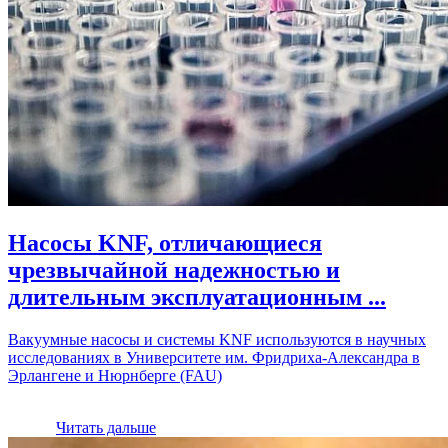
Насосы KNF, отличающиеся
чрезвычайной надежностью и
длительным эксплуатационным ...
Вакуумные насосы и системы KNF используются в научных
исследованиях в Университете им. Фридриха-Александра в
Эрлангене и Нюрнберге (FAU)
Читать дальше