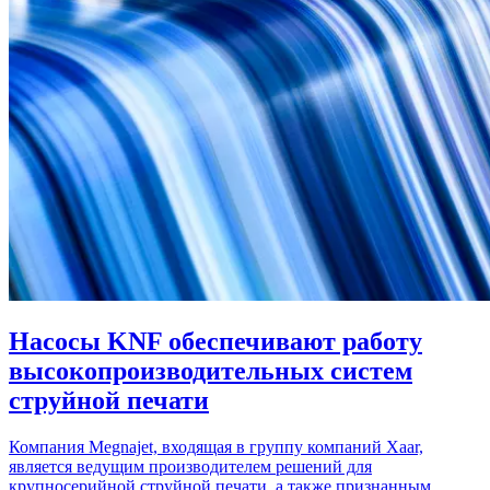
Насосы KNF обеспечивают работу
высокопроизводительных систем
струйной печати
Компания Megnajet, входящая в группу компаний Xaar,
является ведущим производителем решений для
крупносерийной струйной печати, а также признанным