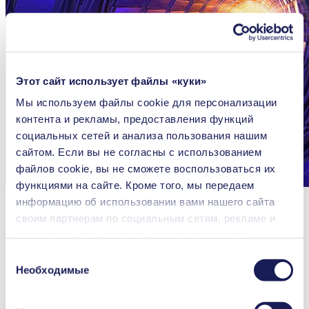
Этот сайт использует файлы «куки»
Мы используем файлы сookie для персонализации
контента и рекламы, предоставления функций
социальных сетей и анализа пользования нашим
сайтом. Если вы не согласны с использованием
файлов cookie, вы не сможете воспользоваться их
функциями на сайте. Кроме того, мы передаем
информацию об использовании вами нашего сайта
Сверхчистые газовые смеси для
своим партнерам по социальным сетям, рекламе и
экспериментов ЦЕРН в большом
аналитике. Наши партнеры могут объединять
адронном коллайдере
переданные нами данные с другой информацией,
Выбор
которая была предоставлена вами или получена в
Необходимые
согласия
Почему крупнейший в мире центр ядерных исследований
процессе пользования их услугами. Вы можете в
доверяет мембранным насосам KNF
любой момент аннулировать свое согласие, перейдя