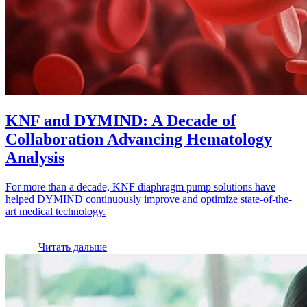
KNF and DYMIND: A Decade of
Collaboration Advancing Hematology
Analysis
For more than a decade, KNF diaphragm pump solutions have
helped DYMIND continuously improve and optimize state-of-the-
art medical technology.
Читать дальше