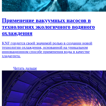
Применение вакуумных насосов в
технологиях экологичного водяного
охлаждения
KNF гордится своей значимой ролью в создании новой
технологии охлаждения, основанной на уникальном
инновационном способе применения воды в качестве
хладагента.
Читать дальше