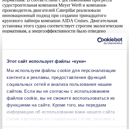
судостроительная компания Meyer Werft и компания-
производитель двигателей Caterpillar реализовали
инновационный подход при создании тринадцатого
круизного лайнера компании AIDA Cruises. Двигательная
установка этого судна соответствует строгим экологическим
нормативам, а энергоэффективности было отведено
центральное место во всех аспектах инженерной разработки
проекта.
От поставщиков, в числе которых была компания KNF
Этот сайт использует файлы «куки»
Neuberger GmbH из г. Фрайбург, Германия, требовалось
Мы используем файлы сookie для персонализации
обеспечить соответствие такому же высокому уровню
стандартов. Когда AIDAnova отправится в плавание,
контента и рекламы, предоставления функций
мембранные насосы, выпущенные этой лидирующей на
социальных сетей и анализа пользования нашим
международном рынке компанией, будут активно работать в
сайтом. Если вы не согласны с использованием
системе контроля подачи СПГ, обеспечивая безопасность
эксплуатации судна. В состав системы управления подачей
файлов cookie, вы не сможете воспользоваться их
газа, разработанной компанией GenSys, которая обеспечивает
функциями на сайте. Кроме того, мы передаем
заданную интенсивность горения, входит контрольно-
информацию об использовании вами нашего сайта
измерительная аппаратура и защитные устройства.
своим партнерам по социальным сетям, рекламе и
аналитике. Наши партнеры могут объединять