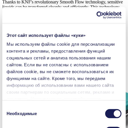
Thanks to KNF's revolutionary Smooth Flow technology, sensitive
liquids can be transferred cleanly and efficiently. This technology
also offers the low pulsation required for modern medical
applications.
Этот сайт использует файлы «куки»
Learn more
Мы используем файлы сookie для персонализации
контента и рекламы, предоставления функций
социальных сетей и анализа пользования нашим
сайтом. Если вы не согласны с использованием
файлов cookie, вы не сможете воспользоваться их
функциями на сайте. Кроме того, мы передаем
информацию об использовании вами нашего сайта
своим партнерам по социальным сетям, рекламе и
аналитике. Наши партнеры могут объединять
переданные нами данные с другой информацией,
Выбор
которая была предоставлена вами или получена в
Необходимые
согласия
процессе пользования их услугами. Вы можете в
любой момент аннулировать свое согласие, перейдя