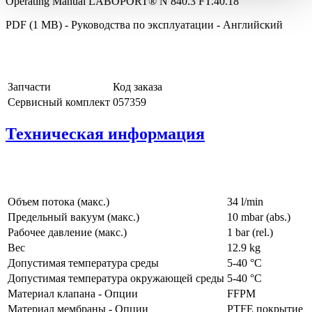
Operating Manual LABOPORT® N 840.3 FT.40.18
PDF (1 MB) - Руководства по эксплуатации - Английский
Запчасти
Код заказа
Сервисный комплект
057359
Техническая информация
Объем потока (макс.)
34 l/min
Предельный вакуум (макс.)
10
mbar (abs.)
Рабочее давление (макс.)
1
bar (rel.)
Вес
12.9
kg
Допустимая температура среды
5
-
40
°C
Допустимая температура окружающей среды
5
-
40
°C
Материал клапана - Опции
FFPM
Материал мембраны - Опции
PTFE покрытие