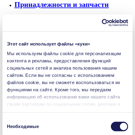
Принадлежности и запчасти
Вес
1.2
kg
Допустимая температура среды
10
-
40
°C
Допустимая температура окружающей среды
10
-
40
°C
Этот сайт использует файлы «куки»
Мы используем файлы сookie для персонализации
Ротационное испарение
контента и рекламы, предоставления функций
социальных сетей и анализа пользования нашим
Выпаривание
сайтом. Если вы не согласны с использованием
файлов cookie, вы не сможете воспользоваться их
Многопользовательская вакуумная система
функциями на сайте. Кроме того, мы передаем
информацию об использовании вами нашего сайта
Преимущества
своим партнерам по социальным сетям, рекламе и
Простое, универсальное управление вакуумом с
аналитике. Наши партнеры могут объединять
цифровым дисплеем
переданные нами данные с другой информацией,
Простое, интуитивно понятное управление
Выбор
Совместим практически со всеми мембранными
которая была предоставлена вами или получена в
Необходимые
согласия
вакуумными насосами
процессе пользования их услугами. Вы можете в