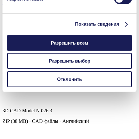
Загрузки
Показать сведения
Datasheet N 026.3
PDF (1 MB) - Техническая документация (даташит) -
Разрешить всем
Английский
Разрешить выбор
Operating Manual N 026.3
Отклонить
PDF (1 MB) - Руководства по эксплуатации - Английский
3D CAD Model N 026.3
ZIP (88 MB) - CAD-файлы - Английский