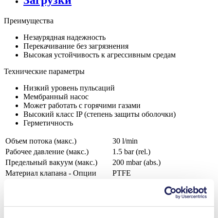
Загрузки
Преимущества
Незаурядная надежность
Перекачивание без загрязнения
Высокая устойчивость к агрессивным средам
Технические параметры
Низкий уровень пульсаций
Мембранный насос
Может работать с горячими газами
Высокий класс IP (степень защиты оболочки)
Герметичность
Объем потока (макс.)
30 l/min
Рабочее давление (макс.)
1.5
bar (rel.)
Предельный вакуум (макс.)
200
mbar (abs.)
Материал клапана - Опции
PTFE
Материал мембраны - Опции
PTFE
Материал головки насоса -
Алюминий, Нержавеющая
Опции
сталь
Типы двигателей - Опции
Переменный ток (AC)