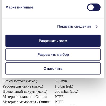
и сроках хранения представлена в нашем
Заявлении
ZIP (7 MB) - CAD-файлы - Английский
Маркетинговые
о защите данных
.
3D CAD Model N 036.16
Показать сведения
ZIP (6 MB) - CAD-файлы - Английский
Разрешить всем
Разрешить выбор
Техническая информация
Отклонить
Объем потока (макс.)
30 l/min
Рабочее давление (макс.)
1.5
bar (rel.)
Предельный вакуум (макс.)
200
mbar (abs.)
Материал клапана - Опции
PTFE
Материал мембраны - Опции
PTFE