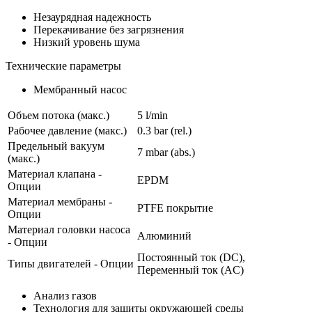
Незаурядная надежность
Перекачивание без загрязнения
Низкий уровень шума
Технические параметры
Мембранный насос
Объем потока (макс.)
5 l/min
Рабочее давление (макс.)
0.3
bar (rel.)
Предельный вакуум
7
mbar (abs.)
(макс.)
Материал клапана -
EPDM
Опции
Материал мембраны -
PTFE покрытие
Опции
Материал головки насоса
Алюминий
- Опции
Постоянный ток (DC),
Типы двигателей - Опции
Переменный ток (AC)
Анализ газов
Технология для защиты окружающей среды