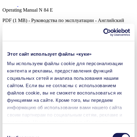
Operating Manual N 84 E
PDF (1 MB) - Руководства по эксплуатации - Английский
Operating Manual N 84 DC-B
Этот сайт использует файлы «куки»
PDF (2 MB) - Руководства по эксплуатации - Английский
Мы используем файлы сookie для персонализации
контента и рекламы, предоставления функций
социальных сетей и анализа пользования нашим
сайтом. Если вы не согласны с использованием
Техническая информация
файлов cookie, вы не сможете воспользоваться их
функциями на сайте. Кроме того, мы передаем
информацию об использовании вами нашего сайта
своим партнерам по социальным сетям, рекламе и
Объем потока (макс.)
5 l/min
аналитике. Наши партнеры могут объединять
Рабочее давление (макс.)
0.3
bar (rel.)
переданные нами данные с другой информацией,
Выбор
Предельный вакуум
которая была предоставлена вами или получена в
7
mbar (abs.)