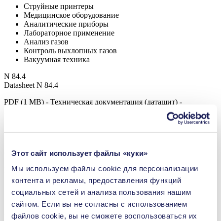
Струйные принтеры
Медицинское оборудование
Аналитические приборы
Лабораторное применение
Анализ газов
Контроль выхлопных газов
Вакуумная техника
N 84.4
Datasheet N 84.4
PDF (1 MB) - Техническая документация (даташит) -
Английский
Этот сайт использует файлы «куки»
Operating Manual N 84 DC-B MI
Мы используем файлы сookie для персонализации
PDF (3 MB) - Руководства по эксплуатации - Английский
контента и рекламы, предоставления функций
социальных сетей и анализа пользования нашим
сайтом. Если вы не согласны с использованием
3D CAD Model N 84.4
файлов cookie, вы не сможете воспользоваться их