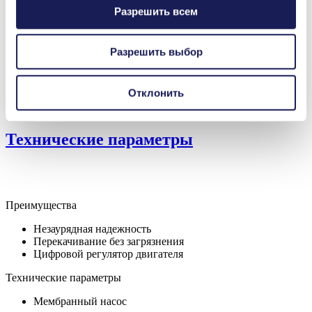
Разрешить всем
Материал клапана -
EPDM
Опции
Материал
PTFE покрытие
Разрешить выбор
мембраны - Опции
Материал головки
Алюминий
насоса - Опции
Отклонить
Типы двигателей -
Бесщеточный двигатель постоянного
Опции
тока (DC), Постоянный ток (DC)
Технические параметры
Преимущества
Незаурядная надежность
Перекачивание без загрязнения
Цифровой регулятор двигателя
Технические параметры
Мембранный насос