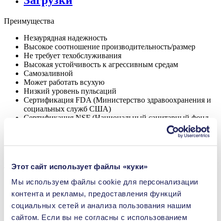
Загрузки
Преимущества
Незаурядная надежность
Высокое соотношение производительность/размер
Не требует техобслуживания
Высокая устойчивость к агрессивным средам
Самозаливной
Может работать всухую
Низкий уровень пульсаций
Сертификация FDA (Министерство здравоохранения и
социальных служб США)
Сертификация NSF (Национальный санитарный фонд
США)
Цифровой регулятор двигателя
Регулируемая производительность
Перекачивание без загрязнения
Этот сайт использует файлы «куки»
Технические параметры
Мы используем файлы сookie для персонализации
Низкий уровень пульсаций
контента и рекламы, предоставления функций
Сертификация NSF (Национальный санитарный фонд
США)
социальных сетей и анализа пользования нашим
сайтом. Если вы не согласны с использованием