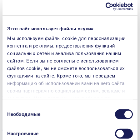
Преимущества
Этот сайт использует файлы «куки»
Незаурядная надежность
Высокое соотношение производительность/размер
Мы используем файлы сookie для персонализации
Перекачивание без загрязнения
контента и рекламы, предоставления функций
Не требует техобслуживания
социальных сетей и анализа пользования нашим
Высокая устойчивость к агрессивным средам
Самозаливной
сайтом. Если вы не согласны с использованием
Может работать всухую
файлов cookie, вы не сможете воспользоваться их
Сертификация NSF (Национальный санитарный фонд
функциями на сайте. Кроме того, мы передаем
США)
Цифровой регулятор двигателя
информацию об использовании вами нашего сайта
Регулируемая производительность
своим партнерам по социальным сетям, рекламе и
Технические параметры
аналитике. Наши партнеры могут объединять
переданные нами данные с другой информацией,
Выбор
Сертификация NSF (Национальный санитарный фонд
которая была предоставлена вами или получена в
США)
Необходимые
согласия
процессе пользования их услугами. Вы можете в
Применения
любой момент аннулировать свое согласие, перейдя
Настроечные
в раздел «Cookies» по ссылке внизу страницы и