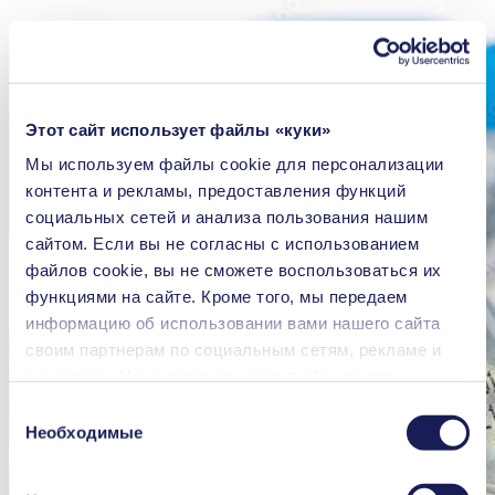
Этот сайт использует файлы «куки»
Мы используем файлы сookie для персонализации
контента и рекламы, предоставления функций
социальных сетей и анализа пользования нашим
сайтом. Если вы не согласны с использованием
файлов cookie, вы не сможете воспользоваться их
функциями на сайте. Кроме того, мы передаем
информацию об использовании вами нашего сайта
своим партнерам по социальным сетям, рекламе и
аналитике. Наши партнеры могут объединять
переданные нами данные с другой информацией,
Выбор
которая была предоставлена вами или получена в
Необходимые
согласия
процессе пользования их услугами. Вы можете в
любой момент аннулировать свое согласие, перейдя