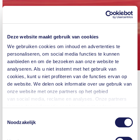
Deze website maakt gebruik van cookies
We gebruiken cookies om inhoud en advertenties te
personaliseren, om social media functies te kunnen
aanbieden en om de bezoeken aan onze website te
analyseren. Als u niet instemt met het gebruik van
cookies, kunt u niet profiteren van de functies ervan op
de website. We delen ook informatie over uw gebruik van
onze website met onze partners op het gebied
van social media, reclame en analyses. Onze partners
kunnen deze informatie combineren met andere
informatie die u aan hen hebt verstrekt of die zij hebben
Toestemmingsselectie
verzameld in het kader van uw gebruik van de diensten.
Noodzakelijk
nu glass en KNF werken samen om
U kunt uw toestemming te allen tijde intrekken door te
klikken op "Cookies" onderaan de website en het vinkje
frequentietransparante ramen te