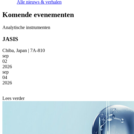
Alle nieuws & verhalen
Komende evenementen
Analytische instrumenten
JASIS
Chiba, Japan | 7A-810
sep
02
2026
sep
04
2026
Lees verder