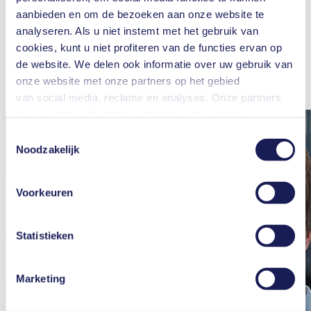
aanbieden en om de bezoeken aan onze website te
Toezichthouder kleine assemblages, USA
analyseren. Als u niet instemt met het gebruik van
"Het vertrouwen dat KNF in mij heeft gesteld, heeft mij geholpen
cookies, kunt u niet profiteren van de functies ervan op
om verder te gaan met mijn carrière."
de website. We delen ook informatie over uw gebruik van
onze website met onze partners op het gebied
van social media, reclame en analyses. Onze partners
Lees verder
kunnen deze informatie combineren met andere
informatie die u aan hen hebt verstrekt of die zij hebben
Toestemmingsselectie
verzameld in het kader van uw gebruik van de diensten.
Noodzakelijk
U kunt uw toestemming te allen tijde intrekken door te
klikken op "Cookies" onderaan de website en het vinkje
Voorkeuren
in het vakje te verwijderen.
Meer informatie over de gebruikte cookies, het doel
ervan, de wettelijke basis en de opslagperiode is te
Statistieken
vinden in onze
Privacyverklaring
.
Marketing