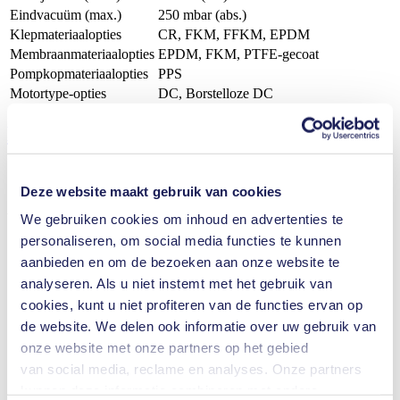
Eindvacuüm (max.)
250
mbar (abs.)
Klepmateriaalopties
CR, FKM, FFKM, EPDM
Membraanmateriaalopties
EPDM, FKM, PTFE-gecoat
Pompkopmateriaalopties
PPS
Motortype-opties
DC, Borstelloze DC
Eigenschappen
Deze website maakt gebruik van cookies
Voordelen
We gebruiken cookies om inhoud en advertenties te
personaliseren, om social media functies te kunnen
Uitstekende betrouwbaarheid
aanbieden en om de bezoeken aan onze website te
Hoge prestatie - maat verhouding
Laag geluidsniveau
analyseren. Als u niet instemt met het gebruik van
Zuiver transport
cookies, kunt u niet profiteren van de functies ervan op
Onderhoudsvrij
de website. We delen ook informatie over uw gebruik van
Zelfaanzuigend
Kan drooglopen
onze website met onze partners op het gebied
Lage pulsatie
van social media, reclame en analyses. Onze partners
FDA gecertificeerd
kunnen deze informatie combineren met andere
Terugloopdicht zodra uitgeschakeld (NC ventiel)