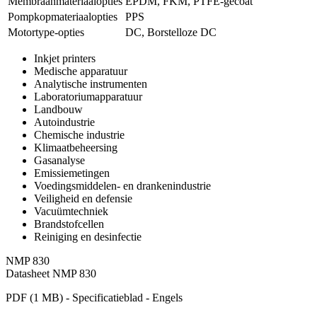
Membraanmateriaalopties
EPDM, FKM, PTFE-gecoat
Pompkopmateriaalopties
PPS
Motortype-opties
DC, Borstelloze DC
Inkjet printers
Medische apparatuur
Analytische instrumenten
Laboratoriumapparatuur
Landbouw
Autoindustrie
Chemische industrie
Klimaatbeheersing
Gasanalyse
Emissiemetingen
Voedingsmiddelen- en drankenindustrie
Veiligheid en defensie
Vacuümtechniek
Brandstofcellen
Reiniging en desinfectie
NMP 830
Datasheet NMP 830
PDF (1 MB) - Specificatieblad - Engels