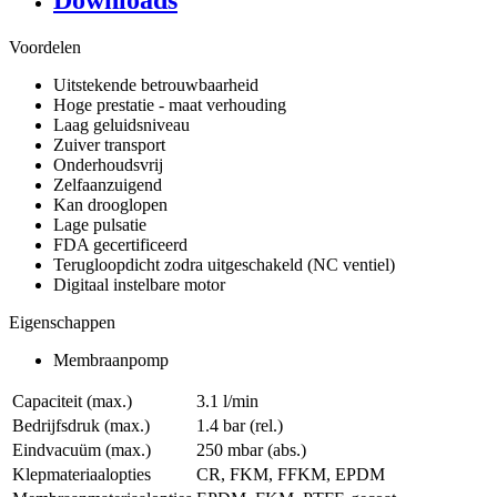
Downloads
Voordelen
Uitstekende betrouwbaarheid
Hoge prestatie - maat verhouding
Laag geluidsniveau
Zuiver transport
Onderhoudsvrij
Zelfaanzuigend
Kan drooglopen
Lage pulsatie
FDA gecertificeerd
Terugloopdicht zodra uitgeschakeld (NC ventiel)
Digitaal instelbare motor
Eigenschappen
Membraanpomp
Capaciteit (max.)
3.1 l/min
Bedrijfsdruk (max.)
1.4
bar (rel.)
Eindvacuüm (max.)
250
mbar (abs.)
Klepmateriaalopties
CR, FKM, FFKM, EPDM