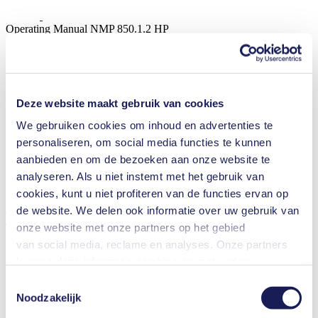
Operating Manual NMP 850.1.2 HP
PDF (1 MB) - Handleidingen - Engels
Deze website maakt gebruik van cookies
3D CAD Model NMP 850.1.2 HP
We gebruiken cookies om inhoud en advertenties te
ZIP (19 MB) - CAD Bestanden - Engels
personaliseren, om social media functies te kunnen
aanbieden en om de bezoeken aan onze website te
analyseren. Als u niet instemt met het gebruik van
cookies, kunt u niet profiteren van de functies ervan op
de website. We delen ook informatie over uw gebruik van
Technische details
onze website met onze partners op het gebied
van social media, reclame en analyses. Onze partners
kunnen deze informatie combineren met andere
informatie die u aan hen hebt verstrekt of die zij hebben
Toestemmingsselectie
Capaciteit (max.)
15 l/min
verzameld in het kader van uw gebruik van de diensten.
Noodzakelijk
Bedrijfsdruk (max.)
2.2
bar (rel.)
U kunt uw toestemming te allen tijde intrekken door te
Eindvacuüm (max.)
50
mbar (abs.)