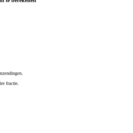
m te berekenen
inzendingen.
re fractie.