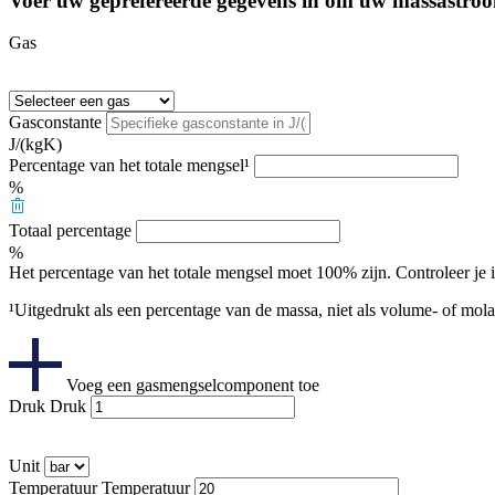
Voer uw geprefereerde gegevens in om uw massastroo
Gas
Gasconstante
J/(kgK)
Percentage van het totale mengsel¹
%
Totaal percentage
%
Het percentage van het totale mengsel moet 100% zijn. Controleer je 
¹Uitgedrukt als een percentage van de massa, niet als volume- of molai
Voeg een gasmengselcomponent toe
Druk
Druk
Unit
Temperatuur
Temperatuur