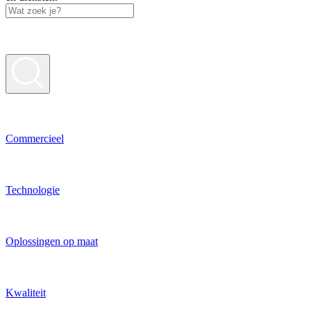
Commer­cieel
Techno­logie
Oplossing­en op maat
Kwaliteit