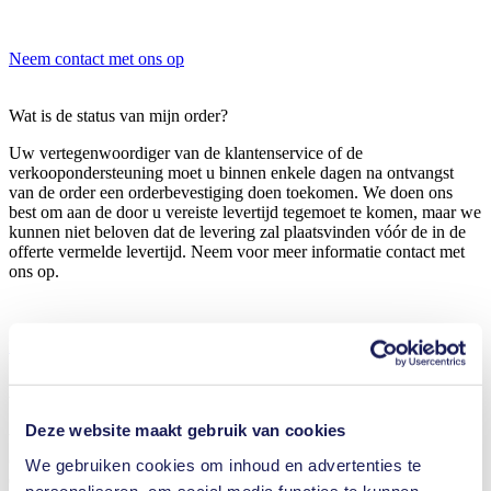
Neem contact met ons op
Wat is de status van mijn order?
Uw vertegenwoordiger van de klantenservice of de
verkoopondersteuning moet u binnen enkele dagen na ontvangst
van de order een orderbevestiging doen toekomen. We doen ons
best om aan de door u vereiste levertijd tegemoet te komen, maar we
kunnen niet beloven dat de levering zal plaatsvinden vóór de in de
offerte vermelde levertijd. Neem voor meer informatie contact met
ons op.
Neem contact met ons op
Welke pompen biedt KNF aan?
Deze website maakt gebruik van cookies
We hebben wereldwijd naam gemaakt als een leverancier van
oplossingen die gespecialiseerd is in de ontwikkeling, het ontwerp,
We gebruiken cookies om inhoud en advertenties te
de productie en de distributie van membraanpompen, systemen voor
personaliseren, om social media functies te kunnen