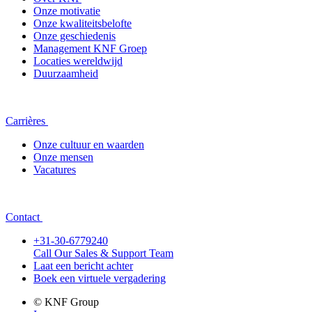
Onze motivatie
Onze kwaliteitsbelofte
Onze geschiedenis
Management KNF Groep
Locaties wereldwijd
Duurzaamheid
Carrières
Onze cultuur en waarden
Onze mensen
Vacatures
Contact
+31-30-6779240
Call Our Sales & Support Team
Laat een bericht achter
Boek een virtuele vergadering
© KNF Group