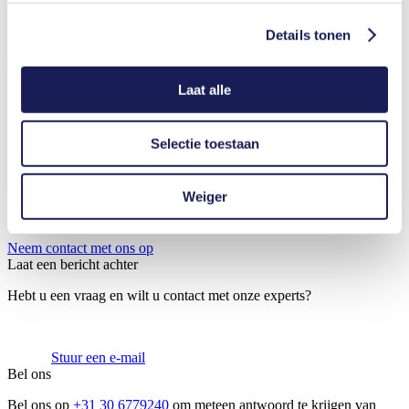
Details tonen
Neem contact met ons op
Wat zijn de prijzen en de verkrijgbaarheid van de producten van
Laat alle
KNF?
Selectie toestaan
De prijzen en de verkrijgbaarheid zijn afhankelijk van het
producttype en van de aanpassing van het product. Neem contact op
met uw verkoopingenieur voor een offerte.
Weiger
Neem contact met ons op
Laat een bericht achter
Hebt u een vraag en wilt u contact met onze experts?
Stuur een e-mail
Bel ons
Bel ons op
+31 30 6779240
om meteen antwoord te krijgen van