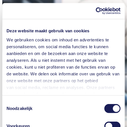
Deze website maakt gebruik van cookies
We gebruiken cookies om inhoud en advertenties te
personaliseren, om social media functies te kunnen
aanbieden en om de bezoeken aan onze website te
analyseren. Als u niet instemt met het gebruik van
cookies, kunt u niet profiteren van de functies ervan op
de website. We delen ook informatie over uw gebruik van
onze website met onze partners op het gebied
van social media, reclame en analyses. Onze partners
kunnen deze informatie combineren met andere
informatie die u aan hen hebt verstrekt of die zij hebben
Toestemmingsselectie
verzameld in het kader van uw gebruik van de diensten.
Noodzakelijk
U kunt uw toestemming te allen tijde intrekken door te
klikken op "Cookies" onderaan de website en het vinkje
Voorkeuren