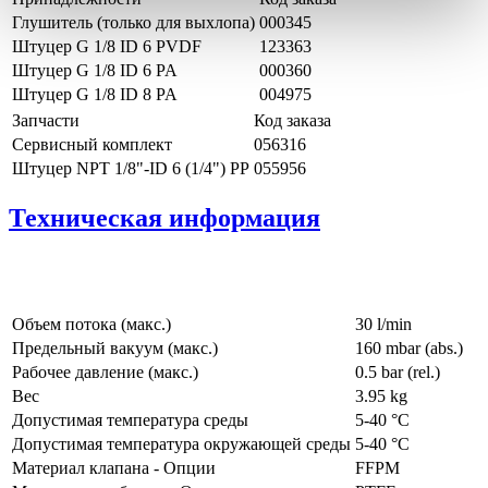
Глушитель (только для выхлопа)
000345
Штуцер G 1/8 ID 6 PVDF
123363
Штуцер G 1/8 ID 6 PA
000360
Штуцер G 1/8 ID 8 PA
004975
Запчасти
Код заказа
Сервисный комплект
056316
Штуцер NPT 1/8"-ID 6 (1/4") PP
055956
Техническая информация
Объем потока (макс.)
30 l/min
Предельный вакуум (макс.)
160
mbar (abs.)
Рабочее давление (макс.)
0.5
bar (rel.)
Вес
3.95
kg
Допустимая температура среды
5
-
40
°C
Допустимая температура окружающей среды
5
-
40
°C
Материал клапана - Опции
FFPM