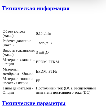
Техническая информация
Объем потока
0.15 l/min
(макс.)
Рабочее давление
1
bar (rel.)
(макс.)
Высота всасывания
3
mH₂O
(макс.)
Материал клапана -
EPDM, FFKM
Опции
Материал
EPDM, PTFE
мембраны - Опции
Материал головки
PP
насоса - Опции
Типы двигателей -
Постоянный ток (DC), Бесщеточный
Опции
двигатель постоянного тока (DC)
Технические параметры