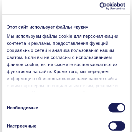
Сертификация NSF (Национальный санитарный фонд
США)
Объем потока
0.15 l/min
Этот сайт использует файлы «куки»
(макс.)
Рабочее давление
Мы используем файлы сookie для персонализации
1
bar (rel.)
(макс.)
контента и рекламы, предоставления функций
Высота всасывания
3
mH₂O
социальных сетей и анализа пользования нашим
(макс.)
Материал клапана -
сайтом. Если вы не согласны с использованием
EPDM, FFKM
Опции
файлов cookie, вы не сможете воспользоваться их
Материал
функциями на сайте. Кроме того, мы передаем
EPDM, PTFE
мембраны - Опции
информацию об использовании вами нашего сайта
Материал головки
PP
своим партнерам по социальным сетям, рекламе и
насоса - Опции
Типы двигателей -
Постоянный ток (DC), Бесщеточный
аналитике. Наши партнеры могут объединять
Опции
двигатель постоянного тока (DC)
переданные нами данные с другой информацией,
Выбор
которая была предоставлена вами или получена в
Необходимые
согласия
Струйные принтеры
процессе пользования их услугами. Вы можете в
Медицинское оборудование
Аналитические приборы
любой момент аннулировать свое согласие, перейдя
Лабораторное применение
Настроечные
в раздел «Cookies» по ссылке внизу страницы и
Технология для защиты окружающей среды