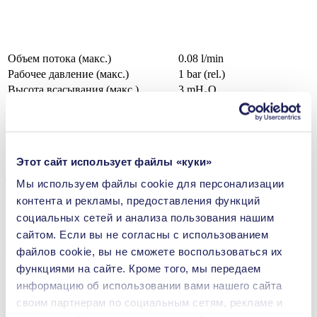
Объем потока (макс.)
0.08 l/min
Рабочее давление (макс.)
1
bar (rel.)
Высота всасывания (макс.)
3
mH₂O
Материал клапана - Опции
EPDM, FFKM
Материал мембраны - Опции
EPDM, PTFE
Материал головки насоса - Опции
PP, PVDF
Типы двигателей - Опции
Brushless DC
Этот сайт использует файлы «куки»
Технические параметры
Мы используем файлы сookie для персонализации
контента и рекламы, предоставления функций
социальных сетей и анализа пользования нашим
сайтом. Если вы не согласны с использованием
Преимущества
файлов cookie, вы не сможете воспользоваться их
функциями на сайте. Кроме того, мы передаем
Незаурядная надежность
информацию об использовании вами нашего сайта
Высокое соотношение производительность/размер
Перекачивание без загрязнения
своим партнерам по социальным сетям, рекламе и
Не требует техобслуживания