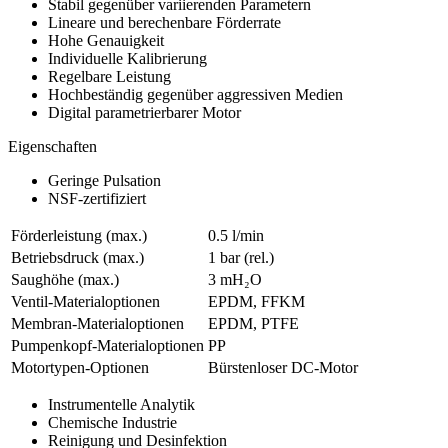
Stabil gegenüber variierenden Parametern
Lineare und berechenbare Förderrate
Hohe Genauigkeit
Individuelle Kalibrierung
Regelbare Leistung
Hochbeständig gegenüber aggressiven Medien
Digital parametrierbarer Motor
Eigenschaften
Geringe Pulsation
NSF-zertifiziert
Förderleistung (max.)
0.5 l/min
Betriebsdruck (max.)
1
bar (rel.)
Saughöhe (max.)
3
mH₂O
Ventil-Materialoptionen
EPDM, FFKM
Membran-Materialoptionen
EPDM, PTFE
Pumpenkopf‑Materialoptionen
PP
Motortypen-Optionen
Bürstenloser DC-Motor
Instrumentelle Analytik
Chemische Industrie
Reinigung und Desinfektion