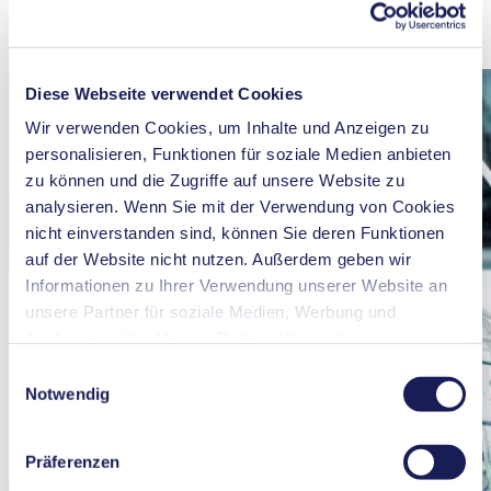
Mehr erfahren
Diese Webseite verwendet Cookies
Wir verwenden Cookies, um Inhalte und Anzeigen zu
personalisieren, Funktionen für soziale Medien anbieten
zu können und die Zugriffe auf unsere Website zu
analysieren. Wenn Sie mit der Verwendung von Cookies
nicht einverstanden sind, können Sie deren Funktionen
auf der Website nicht nutzen. Außerdem geben wir
Informationen zu Ihrer Verwendung unserer Website an
unsere Partner für soziale Medien, Werbung und
Analysen weiter. Unsere Partner führen diese
Informationen möglicherweise mit weiteren Daten
Einwilligungsauswahl
zusammen, die Sie ihnen bereitgestellt haben oder die
Notwendig
sie im Rahmen Ihrer Nutzung der Dienste gesammelt
haben. Sie können Ihre Einwilligung jederzeit widerrufen,
Präferenzen
indem Sie auf „Cookies“ am Ende der Website klicken