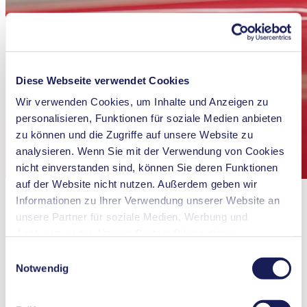
Diese Webseite verwendet Cookies
Wir verwenden Cookies, um Inhalte und Anzeigen zu
personalisieren, Funktionen für soziale Medien anbieten
zu können und die Zugriffe auf unsere Website zu
analysieren. Wenn Sie mit der Verwendung von Cookies
nicht einverstanden sind, können Sie deren Funktionen
auf der Website nicht nutzen. Außerdem geben wir
Informationen zu Ihrer Verwendung unserer Website an
unsere Partner für soziale Medien, Werbung und
Analysen weiter. Unsere Partner führen diese
Informationen möglicherweise mit weiteren Daten
Einwilligungsauswahl
zusammen, die Sie ihnen bereitgestellt haben oder die
Notwendig
sie im Rahmen Ihrer Nutzung der Dienste gesammelt
haben. Sie können Ihre Einwilligung jederzeit widerrufen,