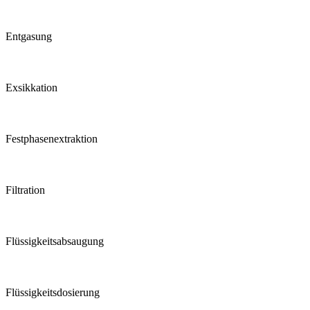
Entgasung
Exsikkation
Festphasen­extraktion
Filtration
Flüssigkeits­absaugung
Flüssigkeits­dosierung