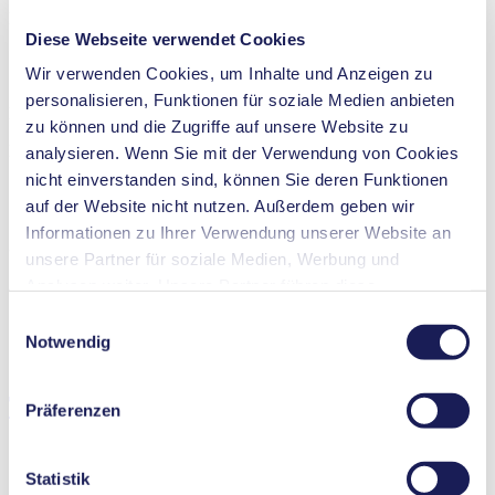
PDF (2 MB) - Betriebsanleitung - Deutsch
Diese Webseite verwendet Cookies
Wir verwenden Cookies, um Inhalte und Anzeigen zu
personalisieren, Funktionen für soziale Medien anbieten
Betriebsanleitung N 838 DC-B
zu können und die Zugriffe auf unsere Website zu
PDF (4 MB) - Betriebsanleitung - Deutsch
analysieren. Wenn Sie mit der Verwendung von Cookies
nicht einverstanden sind, können Sie deren Funktionen
auf der Website nicht nutzen. Außerdem geben wir
Informationen zu Ihrer Verwendung unserer Website an
3D CAD Modell N 838
unsere Partner für soziale Medien, Werbung und
ZIP (75 MB) - CAD-Datei - Deutsch
Analysen weiter. Unsere Partner führen diese
Informationen möglicherweise mit weiteren Daten
Einwilligungsauswahl
zusammen, die Sie ihnen bereitgestellt haben oder die
Notwendig
sie im Rahmen Ihrer Nutzung der Dienste gesammelt
haben. Sie können Ihre Einwilligung jederzeit widerrufen,
Technische Details
Präferenzen
indem Sie auf „Cookies“ am Ende der Website klicken
und das Häkchen entfernen.
Nähere Informationen zu den verwendeten Cookies,
Statistik