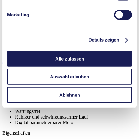
deren Zweck, Rechtsgrundlage und Speicherdauer finden
Förderleistung (max.)
34 l/min
Sie in unserer
Datenschutzerklärung
.
Betriebsdruck (max.)
0.5
bar (rel.)
Marketing
Endvakuum (max.)
100
mbar (abs.)
Ventil-Materialoptionen
FPM
Membran-Materialoptionen
EPDM
Pumpenkopf‑Materialoptionen
PPS, Aluminium
Details zeigen
Motortypen-Optionen
AC, DC, Bürstenloser DC-Motor
Alle zulassen
Eigenschaften
Auswahl erlauben
Vorteile
Ablehnen
Außergewöhnliche Zuverlässigkeit
Kontaminationsfreie Förderung
Wartungsfrei
Ruhiger und schwingungsarmer Lauf
Digital parametrierbarer Motor
Eigenschaften