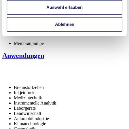
Digital parametrierbarer Motor
Auswahl erlauben
Im ausgeschalteten Zustand (Off-Modus) strömungsdicht
(NC-Ventil)
Selbstansaugend
Geringe Pulsation
Ablehnen
Eigenschaften
Membranpumpe
Anwendungen
Brennstoffzellen
Inkjetdruck
Medizintechnik
Instrumentelle Analytik
Laborgeräte
Landwirtschaft
Automobilindustrie
Klimatechnologie
Gasanalytik