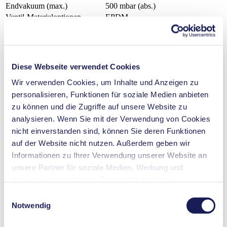
Endvakuum (max.)
500
mbar (abs.)
Ventil-Materialoptionen
EPDM
Membran-Materialoptionen
EPDM
Pumpenkopf‑Materialoptionen
PPS
Motortypen-Optionen
DC, Bürstenloser DC-Motor
Diese Webseite verwendet Cookies
Emissionsüberwachung
Inkjetdruck
Wir verwenden Cookies, um Inhalte und Anzeigen zu
Medizintechnik
personalisieren, Funktionen für soziale Medien anbieten
Instrumentelle Analytik
Landwirtschaft
zu können und die Zugriffe auf unsere Website zu
Automobilindustrie
analysieren. Wenn Sie mit der Verwendung von Cookies
Klimatechnologie
nicht einverstanden sind, können Sie deren Funktionen
Gasanalytik
Lebensmittel- & Getränkeindustrie
auf der Website nicht nutzen. Außerdem geben wir
Sicherheit und Verteidigung
Informationen zu Ihrer Verwendung unserer Website an
unsere Partner für soziale Medien, Werbung und
NMS 020
Datenblatt NMS 020
Analysen weiter. Unsere Partner führen diese
Informationen möglicherweise mit weiteren Daten
Einwilligungsauswahl
PDF (1 MB) - Datenblatt - Deutsch
zusammen, die Sie ihnen bereitgestellt haben oder die
Notwendig
sie im Rahmen Ihrer Nutzung der Dienste gesammelt