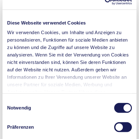
PDF (9 MB) - Broschüre - Englisch
Diese Webseite verwendet Cookies
Betriebsanleitung NPK 09 DC
Wir verwenden Cookies, um Inhalte und Anzeigen zu
PDF (5 MB) - Betriebsanleitung - Deutsch
personalisieren, Funktionen für soziale Medien anbieten
zu können und die Zugriffe auf unsere Website zu
analysieren. Wenn Sie mit der Verwendung von Cookies
nicht einverstanden sind, können Sie deren Funktionen
3D CAD Modell NPK 09 AC
auf der Website nicht nutzen. Außerdem geben wir
ZIP (7 MB) - CAD-Datei - Deutsch
Informationen zu Ihrer Verwendung unserer Website an
unsere Partner für soziale Medien, Werbung und
Analysen weiter. Unsere Partner führen diese
Informationen möglicherweise mit weiteren Daten
Einwilligungsauswahl
3D CAD Modell NPK 09 DC
zusammen, die Sie ihnen bereitgestellt haben oder die
Notwendig
ZIP (4 MB) - CAD-Datei - Deutsch
sie im Rahmen Ihrer Nutzung der Dienste gesammelt
haben. Sie können Ihre Einwilligung jederzeit widerrufen,
Präferenzen
indem Sie auf „Cookies“ am Ende der Website klicken
und das Häkchen entfernen.