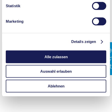
Nähere Informationen zu den verwendeten Cookies,
Statistik
deren Zweck, Rechtsgrundlage und Speicherdauer finden
Sie in unserer
Datenschutzerklärung
.
Marketing
Details zeigen
Alle zulassen
Auswahl erlauben
Ablehnen