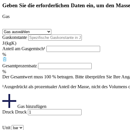
Geben Sie die erforderlichen Daten ein, um den Mass
Gas
Gaskonstante
J/(kgK)
Anteil am Gasgemisch¹
%
Gesamtprozentsatz
%
Der Gesamtwert muss 100 % betragen. Bitte überprüfen Sie Ihre Ang
¹Ausgedrückt als prozentualer Anteil der Masse, nicht des Volumens o
Gas hinzufügen
Druck
Druck
Unit