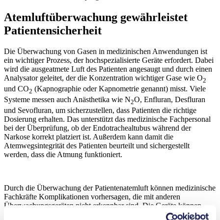
Atemluftüberwachung gewährleistet
Patientensicherheit
Die Überwachung von Gasen in medizinischen Anwendungen ist
ein wichtiger Prozess, der hochspezialisierte Geräte erfordert. Dabei
wird die ausgeatmete Luft des Patienten angesaugt und durch einen
Analysator geleitet, der die Konzentration wichtiger Gase wie O
2
und CO
(Kapnographie oder Kapnometrie genannt) misst. Viele
2
Systeme messen auch Anästhetika wie N
O, Enfluran, Desfluran
2
und Sevofluran, um sicherzustellen, dass Patienten die richtige
Dosierung erhalten. Das unterstützt das medizinische Fachpersonal
bei der Überprüfung, ob der Endotrachealtubus während der
Narkose korrekt platziert ist. Außerdem kann damit die
Atemwegsintegrität des Patienten beurteilt und sichergestellt
werden, dass die Atmung funktioniert.
Durch die Überwachung der Patientenatemluft können medizinische
Fachkräfte Komplikationen vorhersagen, die mit anderen
Überwachungsgeräten nicht erkennbar sind. Die Geräte können
auch bei der Vorbeugung von Embolien hilfreich sein, da sie