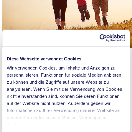
„Unsere Produkte werden auch in Zukunft helfen, Leben zu retten,
Lebensqualität zu steigern und langfristig dazu beitragen, eine
Diese Webseite verwendet Cookies
lebenswerte Umwelt zu erhalten.“ Martin Becker, CEO KNF
Gruppe
Wir verwenden Cookies, um Inhalte und Anzeigen zu
personalisieren, Funktionen für soziale Medien anbieten
Nachhaltigkeit ist schon heute, im Jahr 2021, ein wichtiges Thema
zu können und die Zugriffe auf unsere Website zu
für KNF und wird in den nächsten Jahren alle Bereiche des
Familienbetriebs durchdringen. Noch mehr recycelte Materialien,
analysieren. Wenn Sie mit der Verwendung von Cookies
noch kleinere und materialsparende Pumpen, noch
nicht einverstanden sind, können Sie deren Funktionen
umweltschonendere Technik. Bis zu 80 % weniger Energie wird
auf der Website nicht nutzen. Außerdem geben wir
eine KNF Membranpumpe in 25 Jahren benötigen. Schon jetzt lässt
sich dieser Trend deutlich erkennen.
Informationen zu Ihrer Verwendung unserer Website an
unsere Partner für soziale Medien, Werbung und
Und wo werden KNF Membranpumpen in Zukunft zum Einsatz
Analysen weiter. Unsere Partner führen diese
kommen? Wachstum versprechen Anwendungen rund um das
Thema Ernährung, ebenso wie der Bereich Klima und Green
Informationen möglicherweise mit weiteren Daten