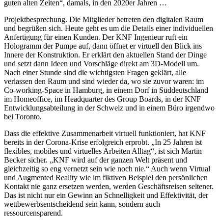
guten alten Zeiten“, damals, in den 2020er Jahren …
Projektbesprechung. Die Mitglieder betreten den digitalen Raum
und begrüßen sich. Heute geht es um die Details einer individuellen
Anfertigung für einen Kunden. Der KNF Ingenieur ruft ein
Hologramm der Pumpe auf, dann öffnet er virtuell den Blick ins
Innere der Konstruktion. Er erklärt den aktuellen Stand der Dinge
und setzt dann Ideen und Vorschläge direkt am 3D-Modell um.
Nach einer Stunde sind die wichtigsten Fragen geklärt, alle
verlassen den Raum und sind wieder da, wo sie zuvor waren: im
Co-working-Space in Hamburg, in einem Dorf in Süddeutschland
im Homeoffice, im Headquarter des Group Boards, in der KNF
Entwicklungsabteilung in der Schweiz und in einem Büro irgendwo
bei Toronto.
Dass die effektive Zusammenarbeit virtuell funktioniert, hat KNF
bereits in der Corona-Krise erfolgreich erprobt. „In 25 Jahren ist
flexibles, mobiles und virtuelles Arbeiten Alltag“, ist sich Martin
Becker sicher. „KNF wird auf der ganzen Welt präsent und
gleichzeitig so eng vernetzt sein wie noch nie.“ Auch wenn Virtual
und Augmented Reality wie im fiktiven Beispiel den persönlichen
Kontakt nie ganz ersetzen werden, werden Geschäftsreisen seltener.
Das ist nicht nur ein Gewinn an Schnelligkeit und Effektivität, der
wettbewerbsentscheidend sein kann, sondern auch
ressourcensparend.