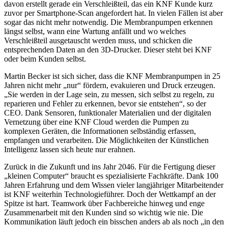
davon erstellt gerade ein Verschleißteil, das ein KNF Kunde kurz
zuvor per Smartphone-Scan angefordert hat. In vielen Fällen ist aber
sogar das nicht mehr notwendig. Die Membranpumpen erkennen
längst selbst, wann eine Wartung anfällt und wo welches
Verschleißteil ausgetauscht werden muss, und schicken die
entsprechenden Daten an den 3D-Drucker. Dieser steht bei KNF
oder beim Kunden selbst.
Martin Becker ist sich sicher, dass die KNF Membranpumpen in 25
Jahren nicht mehr „nur“ fördern, evakuieren und Druck erzeugen.
„Sie werden in der Lage sein, zu messen, sich selbst zu regeln, zu
reparieren und Fehler zu erkennen, bevor sie entstehen“, so der
CEO. Dank Sensoren, funktionaler Materialien und der digitalen
Vernetzung über eine KNF Cloud werden die Pumpen zu
komplexen Geräten, die Informationen selbständig erfassen,
empfangen und verarbeiten. Die Möglichkeiten der Künstlichen
Intelligenz lassen sich heute nur erahnen.
Zurück in die Zukunft und ins Jahr 2046. Für die Fertigung dieser
„kleinen Computer“ braucht es spezialisierte Fachkräfte. Dank 100
Jahren Erfahrung und dem Wissen vieler langjähriger Mitarbeitender
ist KNF weiterhin Technologieführer. Doch der Wettkampf an der
Spitze ist hart. Teamwork über Fachbereiche hinweg und enge
Zusammenarbeit mit den Kunden sind so wichtig wie nie. Die
Kommunikation läuft jedoch ein bisschen anders ab als noch „in den