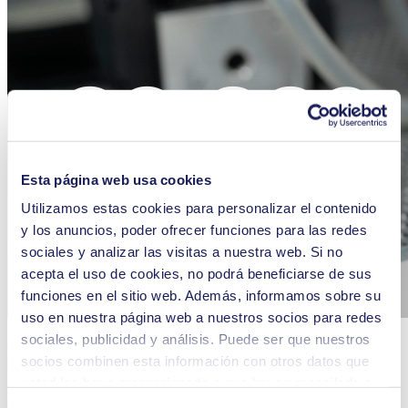
Esta página web usa cookies
Utilizamos estas cookies para personalizar el contenido
y los anuncios, poder ofrecer funciones para las redes
sociales y analizar las visitas a nuestra web. Si no
acepta el uso de cookies, no podrá beneficiarse de sus
funciones en el sitio web. Además, informamos sobre su
uso en nuestra página web a nuestros socios para redes
Durante el ensayo, la bomba de diafragma para gases NMP 850.1.2
sociales, publicidad y análisis. Puede ser que nuestros
se sometió a exigentes condiciones de funcionamiento para evaluar
socios combinen esta información con otros datos que
su fiabilidad a largo plazo.
usted les haya proporcionado o que hayan recopilado a
Fiabilidad de los ensayos: análisis del
partir del uso que usted haya hecho de sus servicios.