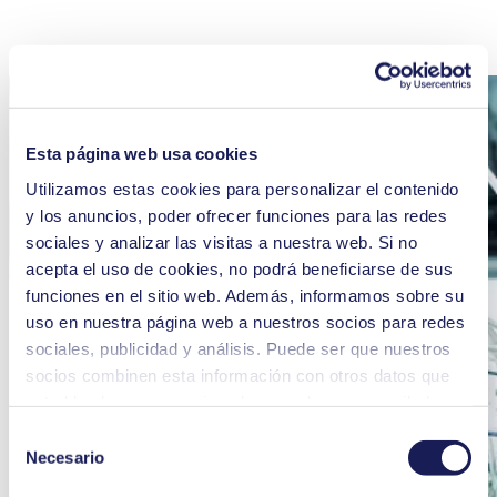
Más información
Esta página web usa cookies
Utilizamos estas cookies para personalizar el contenido
y los anuncios, poder ofrecer funciones para las redes
sociales y analizar las visitas a nuestra web. Si no
acepta el uso de cookies, no podrá beneficiarse de sus
funciones en el sitio web. Además, informamos sobre su
uso en nuestra página web a nuestros socios para redes
sociales, publicidad y análisis. Puede ser que nuestros
socios combinen esta información con otros datos que
usted les haya proporcionado o que hayan recopilado a
partir del uso que usted haya hecho de sus servicios.
Selección
Usted puede revocar su consentimiento en cualquier
Necesario
de
momento: solo tiene que hacer clic en «Cookies» al final
consentimiento