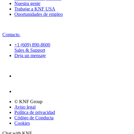
Nuestra gente
Trabajar a KNF USA
Oportunidades de empleo
Contacto
+1 (609) 890-8600
Sales & Support
Deja un mensaje
© KNF Group
Aviso legal
Política de privacidad
Código de Conducta
Cookies
Chat with KNF