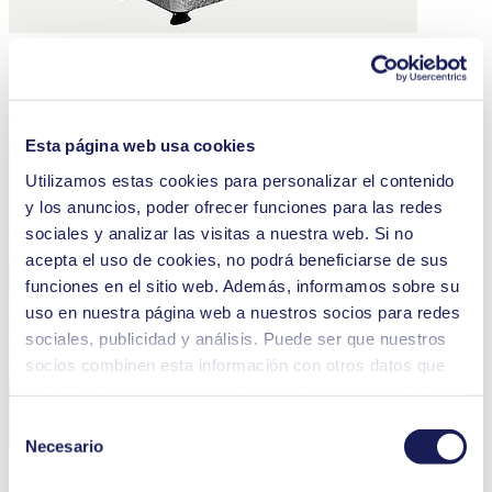
1962
Aeromat
Esta página web usa cookies
Utilizamos estas cookies para personalizar el contenido
y los anuncios, poder ofrecer funciones para las redes
sociales y analizar las visitas a nuestra web. Si no
acepta el uso de cookies, no podrá beneficiarse de sus
funciones en el sitio web. Además, informamos sobre su
uso en nuestra página web a nuestros socios para redes
sociales, publicidad y análisis. Puede ser que nuestros
socios combinen esta información con otros datos que
usted les haya proporcionado o que hayan recopilado a
partir del uso que usted haya hecho de sus servicios.
Selección
Usted puede revocar su consentimiento en cualquier
Necesario
de
momento: solo tiene que hacer clic en «Cookies» al final
consentimiento
1966