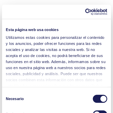
Esta página web usa cookies
Utilizamos estas cookies para personalizar el contenido
y los anuncios, poder ofrecer funciones para las redes
sociales y analizar las visitas a nuestra web. Si no
acepta el uso de cookies, no podrá beneficiarse de sus
funciones en el sitio web. Además, informamos sobre su
uso en nuestra página web a nuestros socios para redes
sociales, publicidad y análisis. Puede ser que nuestros
socios combinen esta información con otros datos que
usted les haya proporcionado o que hayan recopilado a
partir del uso que usted haya hecho de sus servicios.
Selección
Usted puede revocar su consentimiento en cualquier
Necesario
de
momento: solo tiene que hacer clic en «Cookies» al final
consentimiento
de la página web y eliminar la marca de verificación.