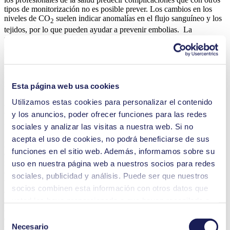
tipos de monitorización no es posible prever. Los cambios en los
niveles de CO
suelen indicar anomalías en el flujo sanguíneo y los
2
tejidos, por lo que pueden ayudar a prevenir embolias. La
monitorización respiratoria también es importante al margen de las
aplicaciones quirúrgicas. Los niveles de CO
pueden ayudar a los
2
médicos a predecir el pronóstico de los pacientes ingresados en
unidades de cuidados intensivos. Los dispositivos de monitorización
pulmonar portátiles de pequeño tamaño se pueden usar también para
Esta página web usa cookies
medir la eficacia de las compresiones torácicas durante la RCP.
Utilizamos estas cookies para personalizar el contenido
La fiabilidad es esencial cuando hay vidas
y los anuncios, poder ofrecer funciones para las redes
en juego
sociales y analizar las visitas a nuestra web. Si no
acepta el uso de cookies, no podrá beneficiarse de sus
Dado que muchos de estos dispositivos se utilizan en entornos en los
funciones en el sitio web. Además, informamos sobre su
que la vida está en juego, los equipos de monitorización pulmonar
requieren bombas que sean consistentes y fiables. Estas aplicaciones
uso en nuestra página web a nuestros socios para redes
exigen un funcionamiento continuo, ya que cualquier fallo podría
sociales, publicidad y análisis. Puede ser que nuestros
tener consecuencias fatales para el paciente. Además, como los
socios combinen esta información con otros datos que
analizadores se utilizan en entornos quirúrgicos cerca de los
pacientes, tienen que ser extremadamente higiénicos y no generar
usted les haya proporcionado o que hayan recopilado a
apenas ruido ni vibraciones. También se requiere un bajo consumo
partir del uso que usted haya hecho de sus servicios.
Selección
de energía. Lo ideal es que la bomba esté situada cerca del sensor
Usted puede revocar su consentimiento en cualquier
Necesario
para garantizar la integridad de la muestra y obtener resultados
de