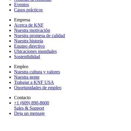
Eventos
Casos prácticos
Empresa
Acerca de KNF
Nuestra motivación
Nuestra promesa de calidad
Nuestra historia
Equipo directivo
Ubicaciones mundiales
Sostenibilidad
Empleo
Nuestra cultura y valores
Nuestra gente
Trabajar a KNF USA
Oportunidades de empleo
Contacto
+1 (609) 890-8600
Sales & Support
Deja un mensaje