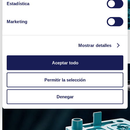
duración del almacenamiento de los datos en
Estadística
nuestra
Política de privacidad.
Marketing
Amortiguadores integrados para un flujo continuo
Mostrar detalles
Aceptar todo
Permitir la selección
Denegar