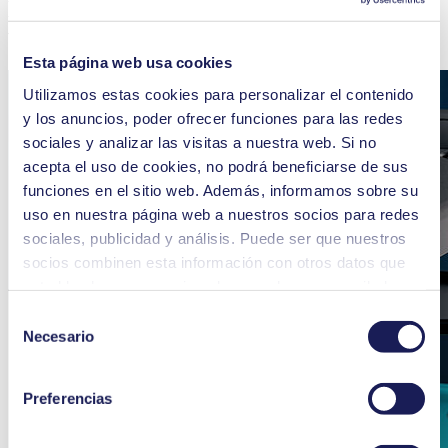
Las características de la KNF FP 70 de un
vistazo
Esta página web usa cookies
Utilizamos estas cookies para personalizar el contenido
y los anuncios, poder ofrecer funciones para las redes
sociales y analizar las visitas a nuestra web. Si no
acepta el uso de cookies, no podrá beneficiarse de sus
funciones en el sitio web. Además, informamos sobre su
uso en nuestra página web a nuestros socios para redes
sociales, publicidad y análisis. Puede ser que nuestros
socios combinen esta información con otros datos que
usted les haya proporcionado o que hayan recopilado a
partir del uso que usted haya hecho de sus servicios.
Selección
Usted puede revocar su consentimiento en cualquier
Necesario
de
momento: solo tiene que hacer clic en «Cookies» al final
consentimiento
de la página web y eliminar la marca de verificación.
Preferencias
Encontrará información más detallada sobre las cookies
que utilizamos, su finalidad, su base jurídica y la