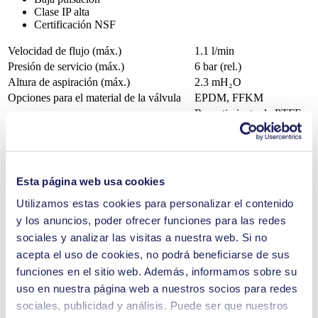
Clase IP alta
Certificación NSF
Velocidad de flujo (máx.)
1.1 l/min
Presión de servicio (máx.)
6
bar (rel.)
Altura de aspiración (máx.)
2.3
mH₂O
Opciones para el material de la válvula
EPDM, FFKM
Revestimiento de PTFE,
Opciones para el material del diafragma
PTFE
Opciones para el material del cabezal de
PP
la bomba
Opciones de tipos de motor
CC sin escobillas, CA
Esta página web usa cookies
Agricultura
Utilizamos estas cookies para personalizar el contenido
Instrumentos analíticos
y los anuncios, poder ofrecer funciones para las redes
Seguridad y defensa
Impresión de chorro de tinta
sociales y analizar las visitas a nuestra web. Si no
Equipos médicos
acepta el uso de cookies, no podrá beneficiarse de sus
Equipos de laboratorio
funciones en el sitio web. Además, informamos sobre su
Industria química
Automoción
uso en nuestra página web a nuestros socios para redes
Limpieza y desinfección
sociales, publicidad y análisis. Puede ser que nuestros
Tecnología climática