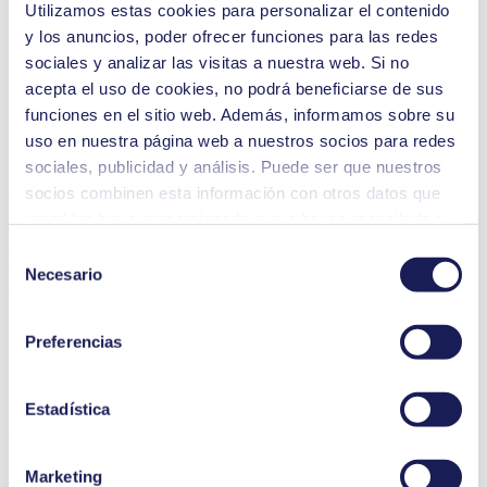
Utilizamos estas cookies para personalizar el contenido
3D CAD Model NF 1.5
y los anuncios, poder ofrecer funciones para las redes
sociales y analizar las visitas a nuestra web. Si no
ZIP (16 MB) - Archivos CAD - Inglés
acepta el uso de cookies, no podrá beneficiarse de sus
funciones en el sitio web. Además, informamos sobre su
uso en nuestra página web a nuestros socios para redes
sociales, publicidad y análisis. Puede ser que nuestros
Adquiera una bomba de muestra
socios combinen esta información con otros datos que
usted les haya proporcionado o que hayan recopilado a
Pida una bomba de muestra y compruebe de primera mano la
partir del uso que usted haya hecho de sus servicios.
Selección
excepcional calidad de las bombas de diafragma KNF. Para hacer
Usted puede revocar su consentimiento en cualquier
un pedido en línea,
cree una nueva cuenta
o
inicie sesión
en su
Necesario
de
cuenta.
momento: solo tiene que hacer clic en «Cookies» al final
consentimiento
de la página web y eliminar la marca de verificación.
Preferencias
Encontrará información más detallada sobre las cookies
Pagos seguros y cómodos con tarjeta de crédito
que utilizamos, su finalidad, su base jurídica y la
duración del almacenamiento de los datos en
Estadística
Entrega rápida y segura
nuestra
Política de privacidad.
Personalizable para necesidades individuales
Marketing