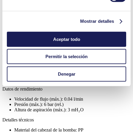
Mostrar detalles
Aceptar todo
Bomba de diafragma para líquidos
NF 1.5 KTDCB-4
n/a
disponible
Permitir la selección
Pedir bomba de muestra
Denegar
Regístrese para ver el precio
Datos de rendimiento
Velocidad de flujo (máx.):
0.04
l/min
Presión (máx.):
6
bar (rel.)
Altura de aspiración (máx.):
3
mH₂O
Detalles técnicos
Material del cabezal de la bomba: PP