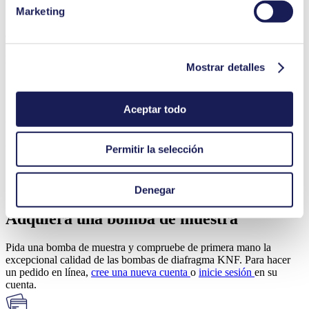
Marketing
Operating Manual NF 30
PDF (1 MB) - Manual de uso - Inglés
Mostrar detalles
Aceptar todo
3D CAD Model NF 30
ZIP (83 MB) - Archivos CAD - Inglés
Permitir la selección
Denegar
Adquiera una bomba de muestra
Pida una bomba de muestra y compruebe de primera mano la
excepcional calidad de las bombas de diafragma KNF. Para hacer
un pedido en línea,
cree una nueva cuenta
o
inicie sesión
en su
cuenta.