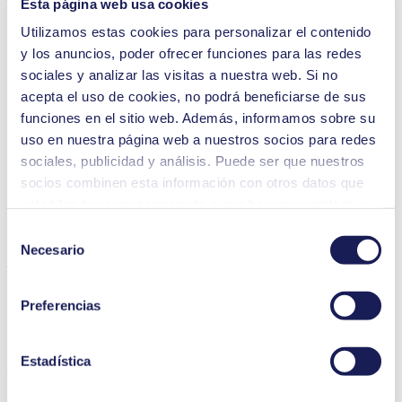
Esta página web usa cookies
Utilizamos estas cookies para personalizar el contenido
y los anuncios, poder ofrecer funciones para las redes
sociales y analizar las visitas a nuestra web. Si no
Análisis de gases
acepta el uso de cookies, no podrá beneficiarse de sus
Impresión de chorro de tinta
funciones en el sitio web. Además, informamos sobre su
Equipos médicos
Instrumentos analíticos
uso en nuestra página web a nuestros socios para redes
Equipos de laboratorio
sociales, publicidad y análisis. Puede ser que nuestros
Automoción
socios combinen esta información con otros datos que
Industria alimentaria y de bebidas
Semiconductores
usted les haya proporcionado o que hayan recopilado a
Limpieza y desinfección
partir del uso que usted haya hecho de sus servicios.
Selección
Usted puede revocar su consentimiento en cualquier
Necesario
Descargas
de
momento: solo tiene que hacer clic en «Cookies» al final
consentimiento
de la página web y eliminar la marca de verificación.
Preferencias
Encontrará información más detallada sobre las cookies
que utilizamos, su finalidad, su base jurídica y la
Datasheet NF 30 KNF USA
duración del almacenamiento de los datos en
Estadística
(0 B) - Ficha técnica - Inglés
nuestra
Política de privacidad.